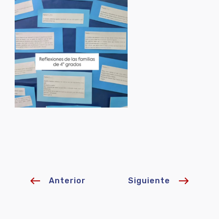
west
east
Anterior
Siguiente