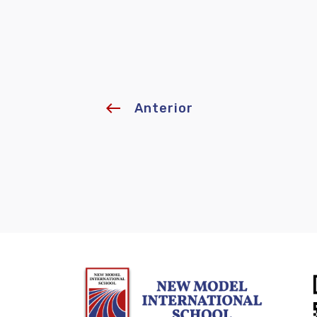
west
Anterior