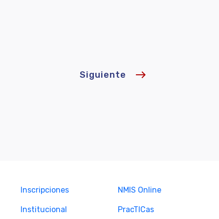
east
Siguiente
Inscripciones
NMIS Online
Institucional
PracTICas