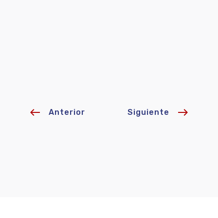
west
east
Anterior
Siguiente