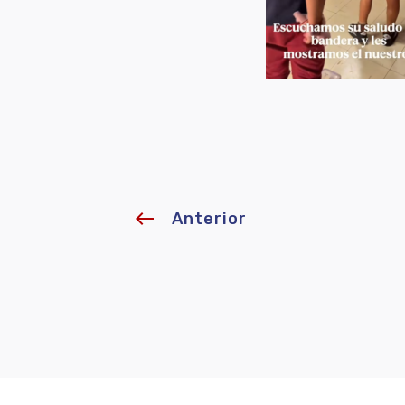
west
Anterior