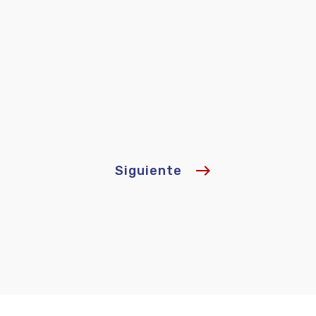
east
Siguiente