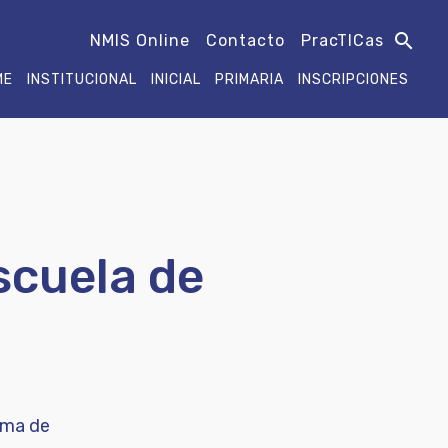
search
NMIS Online
Contacto
PracTICas
ME
INSTITUCIONAL
INICIAL
PRIMARIA
INSCRIPCIONES
scuela de
rma de