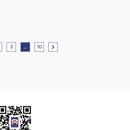
3
…
10