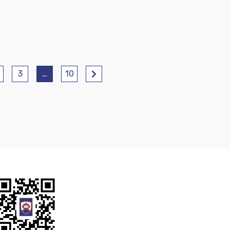
3
…
10