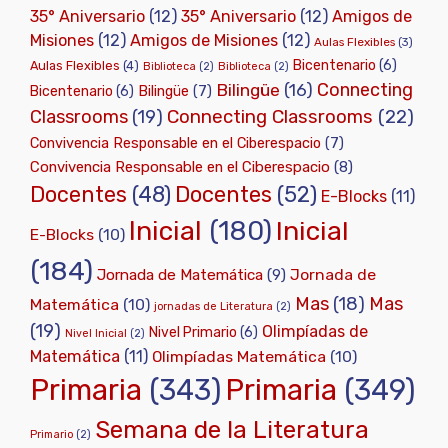
35° Aniversario
(12)
35° Aniversario
(12)
Amigos de
Misiones
(12)
Amigos de Misiones
(12)
Aulas Flexibles
(3)
Bicentenario
(6)
Aulas Flexibles
(4)
Biblioteca
(2)
Biblioteca
(2)
Connecting
Bilingüe
(16)
Bilingüe
(7)
Bicentenario
(6)
Classrooms
(19)
Connecting Classrooms
(22)
Convivencia Responsable en el Ciberespacio
(7)
Convivencia Responsable en el Ciberespacio
(8)
Docentes
(48)
Docentes
(52)
E-Blocks
(11)
Inicial
(180)
Inicial
E-Blocks
(10)
(184)
Jornada de
Jornada de Matemática
(9)
Mas
(18)
Mas
Matemática
(10)
jornadas de Literatura
(2)
(19)
Olimpíadas de
Nivel Primario
(6)
Nivel Inicial
(2)
Matemática
(11)
Olimpíadas Matemática
(10)
Primaria
(343)
Primaria
(349)
Semana de la Literatura
Primario
(2)